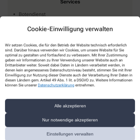
Services
Botendienst
Kundenkarte
Cookie-Einwilligung verwalten
Wechselwirkungen
Medikationsanalyse
Wir setzen Cookies, die für den Betrieb der Website technisch erforderlich
Parkplatz
sind. Darüber hinaus verwenden wir Cookies, um unsere Website für Sie
Ausbildungs-Apotheke
optimal zu gestalten und fortlaufend zu verbessern. Mit Ihrer Zustimmung
geben wir Informationen zu Ihrer Verwendung unserer Website auch an
Barrierefrei
Drittanbieter weiter. Soweit dabei Daten in Ländern verarbeitet werden, in
denen kein angemessenes Datenschutzniveau besteht, stimmen Sie mit Ihrer
Entsorgung von Altmedikamenten
Einwilligung zur Nutzung dieser Dienste auch der Verarbeitung Ihrer Daten in
Gutscheine
diesen Ländern gem. Artikel 49 Abs. 1 lit. a DSGVO zu. Weitere Informationen
können Sie unserer
Datenschutzerklärung
entnehmen.
Heimversorgung
Alle akzeptieren
Nur notwendige akzeptieren
Einstellungen verwalten