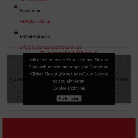
Faxnummer
+49-2681/33 56
E-Mail-Adresse
info@hubertus-apotheke-ak.de
Zu unserem Kontaktformular
Mit dem Laden der Karte stimmen Sie den
Datenschutzbestimmungen von Google zu.
Klicken Sie auf „Karte Laden“, um Google
Hubertus-Apotheke, Kölner Str. 6, 57610 Altenkirchen
map zu aktivieren.
Cookie-Richtlinie
Karte laden