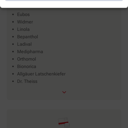
Spezialisierungen
Eubos
Widmer
Linola
Bepanthol
Ladival
Medipharma
Orthomol
Bionorica
Allgäuer Latschenkiefer
Dr. Theiss